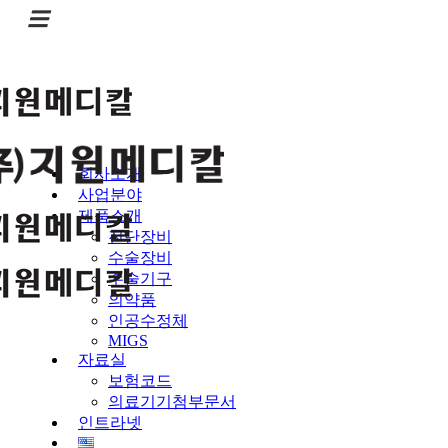
회사소개
사업분야
제품소개
진단장비
수술장비
수술기구
의약품
인공수정체
MIGS
자료실
보험코드
의료기기첨부문서
인트라넷